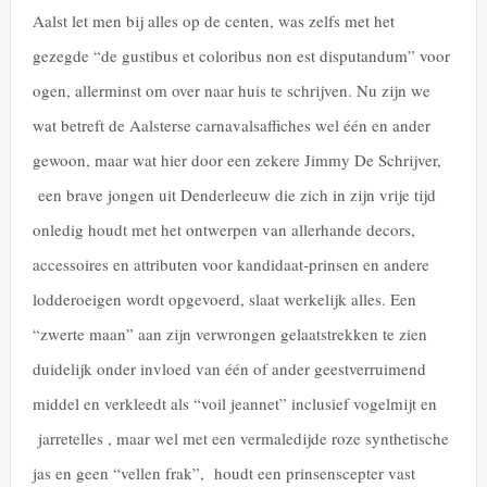
Aalst let men bij alles op de centen, was zelfs met het
gezegde “de gustibus et coloribus non est disputandum” voor
ogen, allerminst om over naar huis te schrijven. Nu zijn we
wat betreft de Aalsterse carnavalsaffiches wel één en ander
gewoon, maar wat hier door een zekere Jimmy De Schrijver,
een brave jongen uit Denderleeuw die zich in zijn vrije tijd
onledig houdt met het ontwerpen van allerhande decors,
accessoires en attributen voor kandidaat-prinsen en andere
lodderoeigen wordt opgevoerd, slaat werkelijk alles. Een
“zwerte maan” aan zijn verwrongen gelaatstrekken te zien
duidelijk onder invloed van één of ander geestverruimend
middel en verkleedt als “voil jeannet” inclusief vogelmijt en
jarretelles , maar wel met een vermaledijde roze synthetische
jas en geen “vellen frak”, houdt een prinsenscepter vast