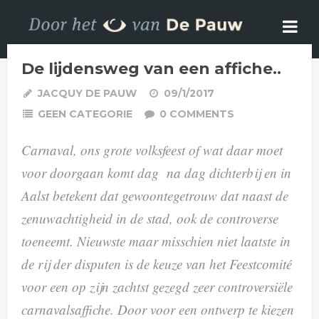
De lijdensweg van een affiche..
JACQUY DE PAUW
09/1/2017
GEEN CATEGORIE
0 COMMENTS
Carnaval, ons grote volksfeest of wat daar moet
voor doorgaan komt dag na dag dichterbij en in
Aalst betekent dat gewoontegetrouw dat naast de
zenuwachtigheid in de stad, ook de controverse
toeneemt. Nieuwste maar misschien niet laatste in
de rij der disputen is de keuze van het Feestcomité
voor een op zijn zachtst gezegd zeer controversiële
carnavalsaffiche. Door voor een ontwerp te kiezen