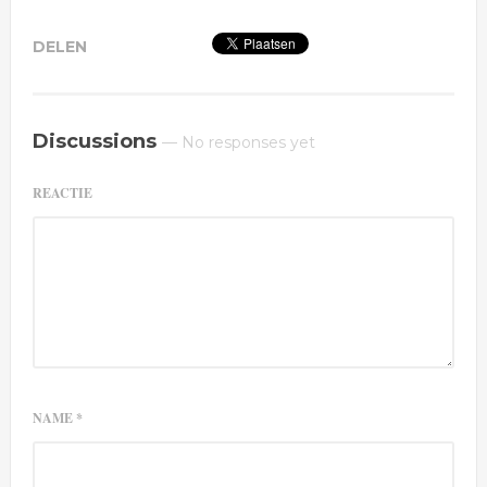
Discussions
— No responses yet
REACTIE
NAME
*