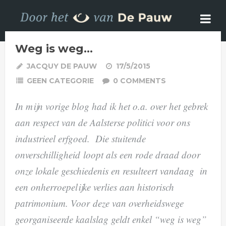
Weg is weg…
JACQUY DE PAUW
17/5/2015
GEEN CATEGORIE
0 COMMENTS
In mijn vorige blog had ik het o.a. over het gebrek
aan respect van de Aalsterse politici voor ons
industrieel erfgoed. Die stuitende
onverschilligheid loopt als een rode draad door
onze lokale geschiedenis en resulteert vandaag in
een onherroepelijke verlies aan historisch
patrimonium. Voor deze van overheidswege
georganiseerde kaalslag geldt enkel “weg is weg”