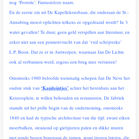
nog ‘Postsite’. Fantasieloze naam.
En de eerste zin uit De Kapellekensbaan, die onderaan de St.-
Annabrug moest oplichten telkens ze opgedraaid wordt? In ’t
water gevallen! Te duur, geen geld verspillen aan literatuur, en
zeker niet aan een pennenvrucht van dat ‘vuil schrijverke’
L.P. Boon. Dat ze er in Antwerpen, waarnaar Jan De Lichte
ook al verbannen werd, ergens een brug mee versieren!
Omstreeks 1980 beloofde toenmalig schepen Jan De Neve het
‘Kapiteintjes’
oudste stuk van
achter het herenhuis aan het
Keizersplein, te willen behouden en restaureren. De fabriek
stamde uit het prille begin van de onderneming, omstreeks
1840 en had de typische architectuur van die tijd: zware eiken
moerbalken, steunend op gietijzeren palen en dikke muren
met ronde bogen bovenaan de ramen, want ijzeren lateien, die