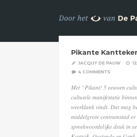
Pikante Kantteke
JACQUY DE PAUW
12
4 COMMENTS
Met “Pikant! 5 eeuwen cultu
culturele manifestatie binn
weerklank vindt. Dat mag be
middelgrote centrumstad er
spreekwoordelijke deuk in ee
Kortrijk, Oostende en Genk d