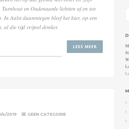
, Turnhout en Oudenaarde lichtten af en toe
. In Aalst daarentegen bleef het hier, op een
al die tijd vrijwel donker.
D
M
LEES MEER
St
Wo
Lo
L
M
0/4/2019
GEEN CATEGORIE