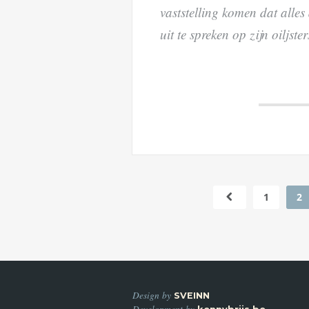
vaststelling komen dat alles
uit te spreken op zijn oiljster
1
2
Design by
SVEINN