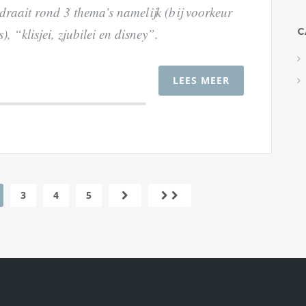
 draait rond 3 thema’s namelijk (bij voorkeur
C
s), “klisjei, zjubilei en disney”.
LEES MEER
3
4
5