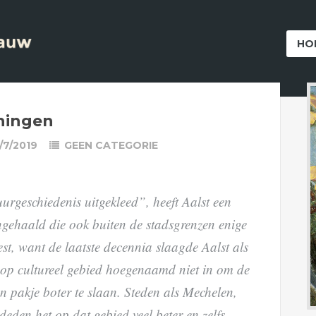
HO
ningen
/7/2019
GEEN CATEGORIE
urgeschiedenis uitgekleed”, heeft Aalst een
engehaald die ook buiten de stadsgrenzen enige
st, want de laatste decennia slaagde Aalst als
 op cultureel gebied hoegenaamd niet in om de
n pakje boter te slaan. Steden als Mechelen,
eden het op dat gebied veel beter en zelfs