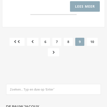
LEES MEER
6
7
8
9
10
DE PAUW JACQUY