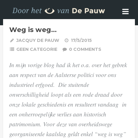
Weg is weg…
JACQUY DE PAUW
17/5/2015
GEEN CATEGORIE
0 COMMENTS
In mijn vorige blog had ik het o.a. over het gebrek
aan respect van de Aalsterse politici voor ons
industrieel erfgoed. Die stuitende
onverschilligheid loopt als een rode draad door
onze lokale geschiedenis en resulteert vandaag in
een onherroepelijke verlies aan historisch
patrimonium. Voor deze van overheidswege
georganiseerde kaalslag geldt enkel “weg is weg”